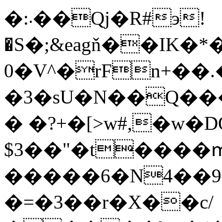
�:܁��Qj�R#э!
�S�;&eagň��IK
0�V^�rFn+��
�3�sU�N��Q�
� �?+�[>w#,�w�D
$3��"�t����
�����6�N4��9
�=�3��r�X��c/