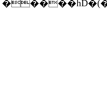
�����hD�(�