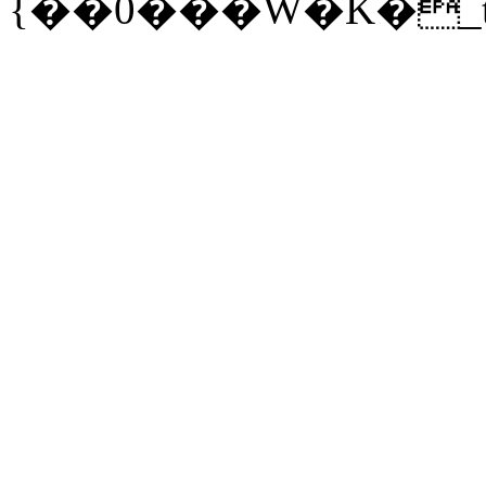
{��0���W�K�_