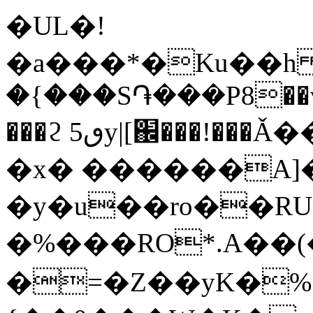
�UL�!
�a���*�Ku��h h
�{���S֏���P8��vV� 
���ϩ ٯ5y|[֌���!���Ǎ���gb��^�D���
�x� ������A]
�y�u��ro��RU
�%���RO*.A��(�����{�#�4
�=�Z��yK�%