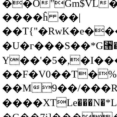
��O"Gm$VL�
����ĥ ��|
��T{"�RwK�e��
�U�г���S��*G⑘�
Y��'�5�,�I��
��F�V0��T�%�
��M9��/���R
����XTLe���N�*L�E