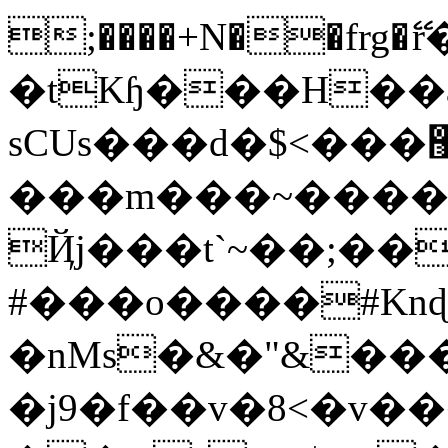
;����+N��frg
�tKɧ���H��a
sCUs���d�$<���޶Bb�� �ٹ&����
���m���~���
Ҋj���t`~��;��
#���o����#Knɖ
�nMs�&�"&��
�j9�f��v�8<�v�