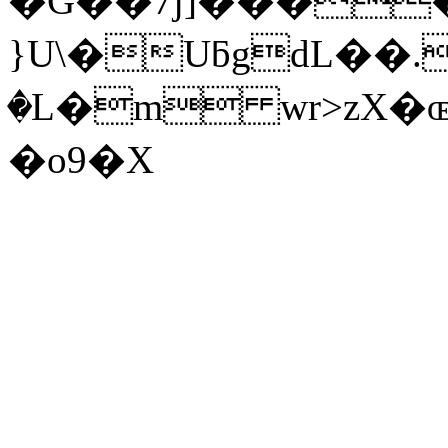
�G��7j]���
}U\�UƃgdL��
�L�m wr>zX
�o9�X